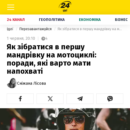
24 КАНАЛ
ГЕОПОЛІТИКА
ЕКОНОМІКА
БІЗНЕС
Ідеї
Перезавантажуйся
Як зібратися в першу мандрівку на мотоциклі: поради, які варто мати напохваті
1 червня,
20:10
4
Як зібратися в першу
мандрівку на мотоциклі:
поради, які варто мати
напохваті
Сніжана Лісова