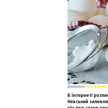
Джерело:
інстаграм 
В інтернеті розпи
Невський запевняє
він теж стане од