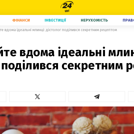
ФІНАНСИ
ІНВЕСТИЦІЇ
НЕРУХОМІСТЬ
ПРАВ
те вдома ідеальні млинці: дієтолог поділився секретним рецептом
те вдома ідеальні млин
 поділився секретним 