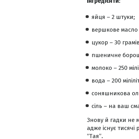
Інгредієнти:
яйця – 2 штуки;
вершкове масло –
цукор – 30 грамів
пшеничне борошн
молоко – 250 мілі
вода – 200 міліліт
соняшникова олі
сіль – на ваш см
Знову й гадки не 
адже існує тисячі 
“Тая”.