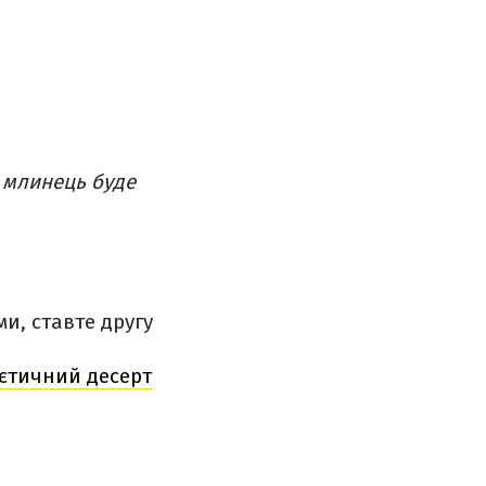
 млинець буде
ми, ставте другу
єтичний десерт