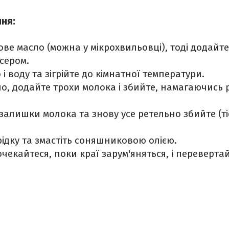
ння:
ве масло (можна у мікрохвильовці), тоді додайте 
ксером.
і воду та зігрійте до кімнатної температури.
о, додайте трохи молока і збийте, намагаючись 
залишки молока та знову усе ретельно збийте (т
рідку та змастіть соняшниковою олією.
очекайтеся, поки краї зарум'яняться, і перевертай