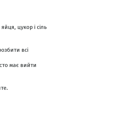
яйця, цукор і сіль
розбити всі
істо має вийти
те.