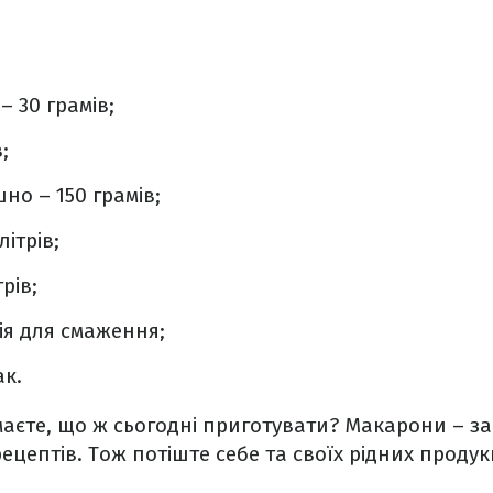
 30 грамів;
;
о – 150 грамів;
літрів;
рів;
я для смаження;
ак.
маєте, що ж сьогодні приготувати? Макарони – за
рецептів. Тож потіште себе та своїх рідних продук