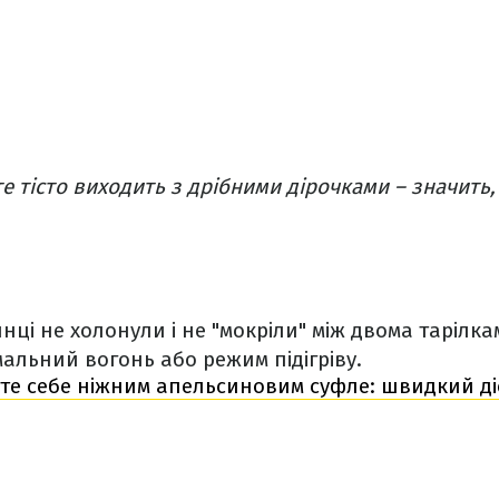
 тісто виходить з дрібними дірочками – значить,
нці не холонули і не "мокріли" між двома тарілка
мальний вогонь або режим підігріву.
те себе ніжним апельсиновим суфле: швидкий ді