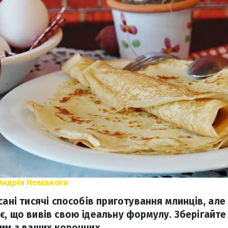
Андрія Невського
сані тисячі способів приготування млинців, але
, що вивів свою ідеальну формулу. Зберігайте 
ним з ваших коронних.