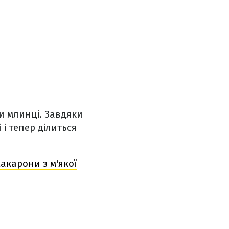
ти млинці. Завдяки
 і тепер ділиться
акарони з м'якої