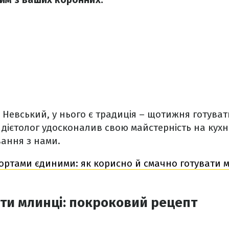
й Невський, у нього є традиція – щотижня готува
 дієтолог удосконалив свою майстерність на кухні
ання з нами.
ортами єдиними: як корисно й смачно готувати м
ти млинці: покроковий рецепт