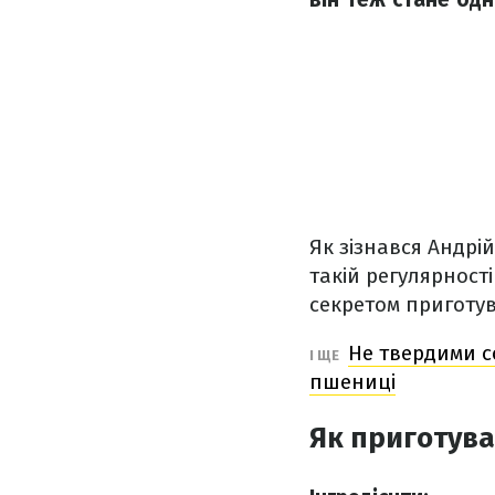
Як зізнався Андрі
такій регулярності
секретом приготув
Не твердими с
І ЩЕ
пшениці
Як приготува