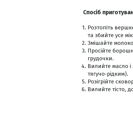
Спосіб приготува
Розтопіть вершко
та збийте усе мі
Змішайте молоко 
Просійте борошн
грудочки.
Вилийте масло і 
тягучо-рідким).
Розігрійте сково
Вилийте тісто, д