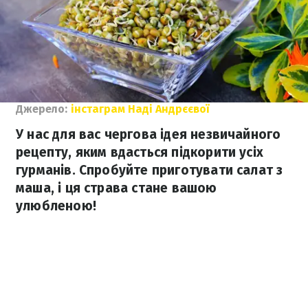
Джерело:
інстаграм Наді Андрєєвої
У нас для вас чергова ідея незвичайного
рецепту, яким вдасться підкорити усіх
гурманів. Спробуйте приготувати салат з
маша, і ця страва стане вашою
улюбленою!