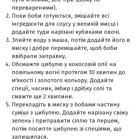
перевареними).
Поки боби готуються, змішайте всі
інгредієнти для соусу у великій мисці і
додайте туди нарізані кубиками овочі.
Злийте воду з маша, потім додайте його в
миску і добре перемішайте, щоб боби
ввібрали заправку.
Обсмажте цибулю у кокосовій олії на
повільному вогні протягом 10 хвилин до
м'якості і золотого кольору. Додайте
спеції, часник, імбир і дрібку солі та
смажте ще 2 хвилини.
Перекладіть в миску з бобами частину
суміші з цибулею. Додайте нарізану свіжу
зелень і приправити сіллю та перцем,
потім посипте цибулею зі спеціями, що
залишилася.