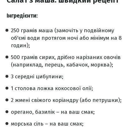
Салат з маша: швидкий рецепт
Інгредієнти:
250 грамів маша (замочіть у подвійному
об'ємі води протягом ночі або мінімум на 8
годин);
500 грамів сирих, дрібно нарізаних овочів
(наприклад, перець, кабачок, морква);
3 середні цибулини;
1 столова ложка кокосової олії;
2 жмені свіжого коріандру (або петрушки);
орегано, базилік – на ваш смак;
морська сіль – на ваш смак;