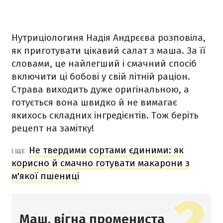
Нутриціологиня Надія Андрєєва розповіла,
як приготувати цікавий салат з маша. За її
словами, це найлегший і смачний спосіб
включити ці бобові у свій літній раціон.
Страва виходить дуже оригінальною, а
готується вона швидко й не вимагає
якихось складних інгредієнтів. Тож беріть
рецепт на замітку!
Не твердими сортами єдиними: як
І ЩЕ
корисно й смачно готувати макарони з
м'якої пшениці
Маш, вігна промениста