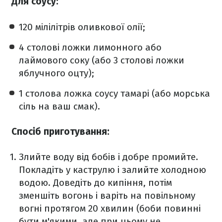
Для соусу:
120 мілілітрів оливкової олії;
4 столові ложки лимонного або
лаймового соку (або 3 столові ложки
яблучного оцту);
1 столова ложка соусу тамарі (або морська
сіль на ваш смак).
Спосіб приготування:
Злийте воду від бобів і добре промийте.
Покладіть у каструлю і залийте холодною
водою. Доведіть до кипіння, потім
зменшіть вогонь і варіть на повільному
вогні протягом 20 хвилин (боби повинні
бути м'якими, але при цьому не