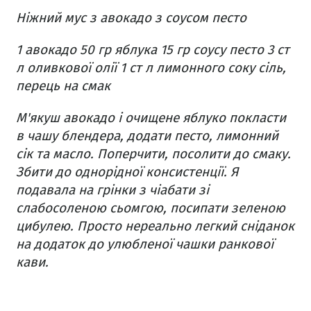
Ніжний мус з авокадо з соусом песто
1 авокадо
50 гр яблука
15 гр соусу песто
3 ст
л оливкової олії
1 ст л лимонного соку
сіль,
перець на смак
М'якуш авокадо і очищене яблуко покласти
в чашу блендера, додати песто, лимонний
сік та масло. Поперчити, посолити до смаку.
Збити до однорідної консистенції.
Я
подавала на грінки з чіабати зі
слабосоленою сьомгою, посипати зеленою
цибулею.
Просто нереально легкий сніданок
на додаток до улюбленої чашки ранкової
кави.