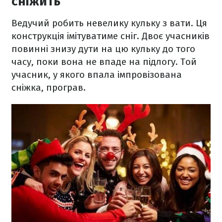
сніжить"
Ведучий робить невелику кульку з вати. Ця
конструкція імітуватиме сніг. Двоє учасників
повинні знизу дути на цю кульку до того
часу, поки вона не впаде на підлогу. Той
учасник, у якого впала імпровізована
сніжка, програв.