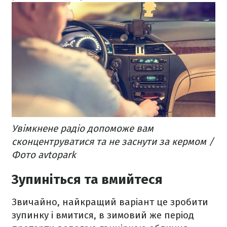
Увімкнене радіо допоможе вам
сконцентруватися та не заснути за кермом /
Фото avtopark
Зупиніться та вмийтеся
Звичайно, найкращий варіант це зробити
зупинку і вмитися, в зимовий же період