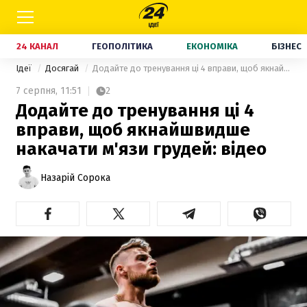
24 КАНАЛ
ГЕОПОЛІТИКА
ЕКОНОМІКА
БІЗНЕС
Ідеї
Досягай
Додайте до тренування ці 4 вправи, щоб якнайшвидше накачати м'язи грудей: відео
7 серпня,
11:51
2
Додайте до тренування ці 4
вправи, щоб якнайшвидше
накачати м'язи грудей: відео
Назарій Сорока