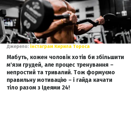
Джерело:
інстаграм Кирила Тороса
Мабуть, кожен чоловік хотів би збільшити
м'язи грудей, але процес тренування –
непростий та тривалий. Тож формуємо
правильну мотивацію – і гайда качати
тіло разом з Ідеями 24!