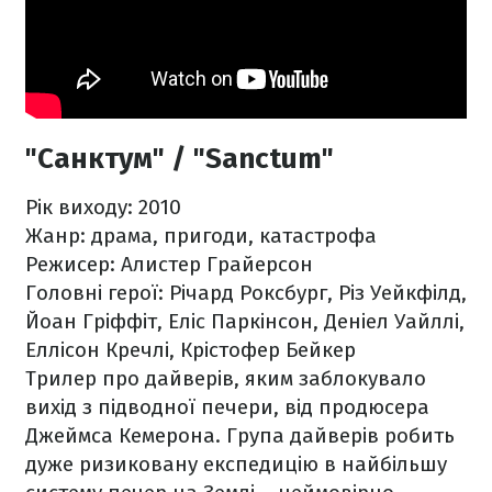
"Санктум" / "Sanctum"
Рік виходу: 2010
Жанр: драма, пригоди, катастрофа
Режисер: Алистер Грайерсон
Головні герої: Річард Роксбург, Різ Уейкфілд,
Йоан Гріффіт, Еліс Паркінсон, Деніел Уайллі,
Еллісон Кречлі, Крістофер Бейкер
Трилер про дайверів, яким заблокувало
вихід з підводної печери, від продюсера
Джеймса Кемерона. Група дайверів робить
дуже ризиковану експедицію в найбільшу