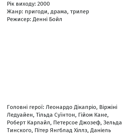
Рік виходу: 2000
Жанр: пригоди, драма, трилер
Режисер: Денні Бойл
Головні герої: Леонардо Дікапріо, Віржіні
Ледуайен, Тільда Суїнтон, Гійом Кане,
Роберт Карлайл, Петерсое Джозеф, Зельда
Тинского, Пітер Янгблад Хіллз, Даніель