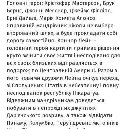
Головні герої: Крістофер Мастерсон, Брук
Бернс, Джонні Месснер, Джеймс Філліпс,
Ерні Дайвлі, Марія Кончіта Алонсо
Справжній мандрівник ніколи не вибере
вторований шлях, а буде прокладати собі
дорогу самостійно. Коннор Лейн –
головний герой картини приймає рішення
круто змінити своє життя і несподівано для
всіх своїх близьких відправляється в
подорож по Центральній Америці. Разом з
його новими друзями Лейна очікує перехід
зі Сполучених Штатів в небезпечну і повну
несподіванок республіку Нікарагуа.
Відважним мандрівникам доведеться
побувати в непрохідних джунглях
Дар'єнського розриву, а також відвідати
Панаму, Колумбію, Перу і древнє місто інків