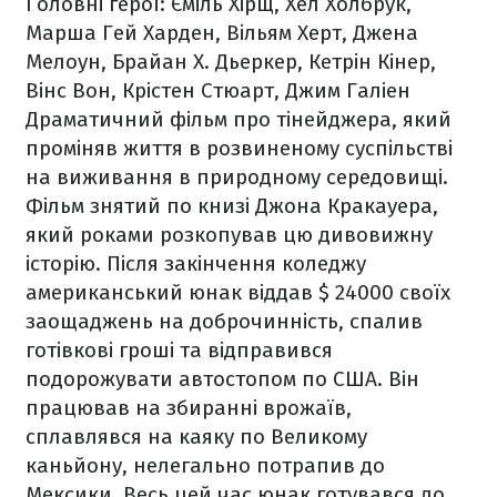
Головні герої: Єміль Хірщ, Хел Холбрук,
Марша Гей Харден, Вільям Херт, Джена
Мелоун, Брайан Х. Дьеркер, Кетрін Кінер,
Вінс Вон, Крістен Стюарт, Джим Галіен
Драматичний фільм про тінейджера, який
проміняв життя в розвиненому суспільстві
на виживання в природному середовищі.
Фільм знятий по книзі Джона Кракауера,
який роками розкопував цю дивовижну
історію. Після закінчення коледжу
американський юнак віддав $ 24000 своїх
заощаджень на доброчинність, спалив
готівкові гроші та відправився
подорожувати автостопом по США. Він
працював на збиранні врожаїв,
сплавлявся на каяку по Великому
каньйону, нелегально потрапив до
Мексики. Весь цей час юнак готувався до