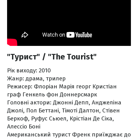
"Турист" / "The Tourist"
Рік виходу: 2010
Жанр: драма, трилер
Режисер: Флоріан Марія георг Кристіан
граф Генкель фон Доннерсмарк
Головні актори: Джонні Депп, Анджеліна
Джолі, Пол Беттані, Тімоті Далтон, Стівен
Беркоф, Руфус Сьюел, Крістіан Де Сіка,
Алессіо Боні
Американський турист Френк приїжджає до