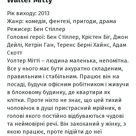
Рік виходу: 2013
Жанр: комедія, фентезі, пригоди, драма
Режисер: Бен Стіллер
Головні герої: Бен Стіллер, Крістен Біг, Джон
Дейлі, Кетрін Ган, Теренс Берні Хайнс, Адам
Скотт
Уолтер Мітті – людина маленька, непомітна.
Все у нього має бути акуратно складеним,
правильним і стабільним. Працює він на
посаді, будучи офісним робітником і живучи
в блоковому будинку, де квартири як
клітки. Проте ніхто не знає, що цей тихий
чоловічок в душі пристрасний мрійник, в
голові якого постійно відбуваються чудові
та неймовірні речі. Він закоханий у жінку, з
якою працює, проте підійти до неї