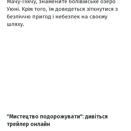
Мачу-Пікчу, знамените болівійське озеро
Уюні. Крім того, їм доведеться зіткнутися з
безліччю пригод і небезпек на своєму
шляху.
"Мистецтво подорожувати":
дивіться
трейлер онлайн