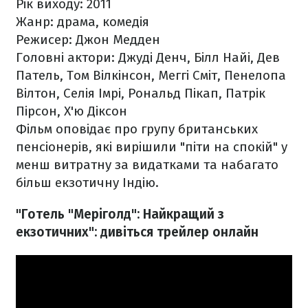
Рік виходу: 2011
Жанр: драма, комедія
Режисер: Джон Медден
Головні актори: Джуді Денч, Білл Найі, Дев
Патель, Том Вілкінсон, Меггі Сміт, Пенелопа
Вілтон, Селія Імрі, Рональд Пікап, Патрік
Пірсон, Х'ю Діксон
Фільм оповідає про групу британських
пенсіонерів, які вирішили "піти на спокій" у
менш витратну за видатками та набагато
більш екзотичну Індію.
"Готель "Меріголд": Найкращий з
екзотичних":
дивіться
трейлер онлайн