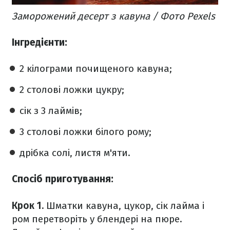
Заморожений десерт з кавуна / Фото Pexels
Інгредієнти:
2 кілограми почищеного кавуна;
2 столові ложки цукру;
сік з 3 лаймів;
3 столові ложки білого рому;
дрібка солі, листя м'яти.
Спосіб приготування:
Крок 1.
Шматки кавуна, цукор, сік лайма і
ром перетворіть у блендері на пюре.