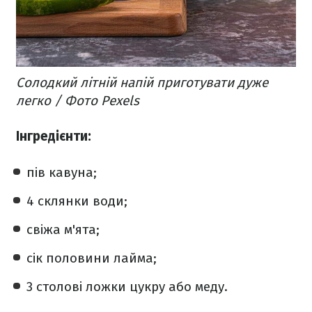
Солодкий літній напій приготувати дуже
легко / Фото Pexels
Інгредієнти:
пів кавуна;
4 склянки води;
свіжа м'ята;
сік половини лайма;
3 столові ложки цукру або меду.