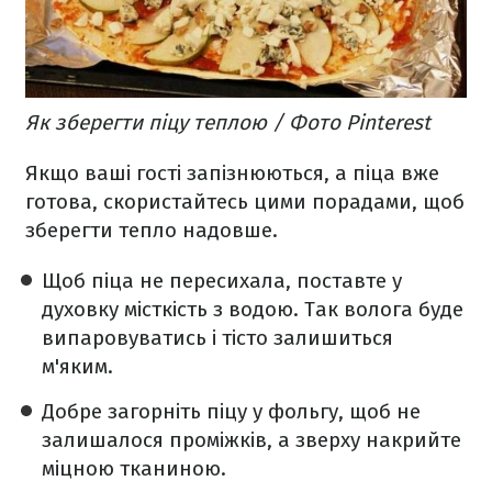
Як зберегти піцу теплою / Фото Pinterest
Якщо ваші гості запізнюються, а піца вже
готова, скористайтесь цими порадами, щоб
зберегти тепло надовше.
Щоб піца не пересихала, поставте у
духовку місткість з водою. Так волога буде
випаровуватись і тісто залишиться
м'яким.
Добре загорніть піцу у фольгу, щоб не
залишалося проміжків, а зверху накрийте
міцною тканиною.