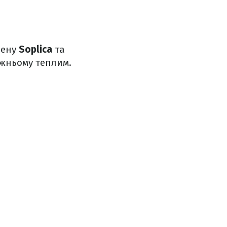
лену
Soplica
та
вжньому теплим.