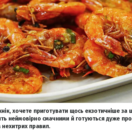
кнік, хочете приготувати щось екзотичніше за
ять неймовірно смачними й готуються дуже про
а нехитрих правил.