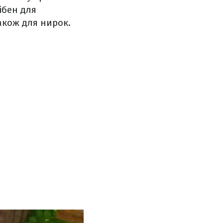
ібен для
акож для нирок.