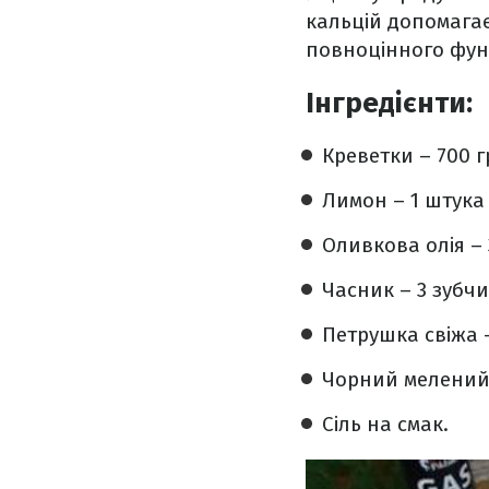
кальцій допомагає 
повноцінного функ
Інгредієнти:
Креветки – 700 г
Лимон – 1 штука 
Оливкова олія –
Часник – 3 зубчи
Петрушка свіжа 
Чорний мелений 
Сіль на смак.