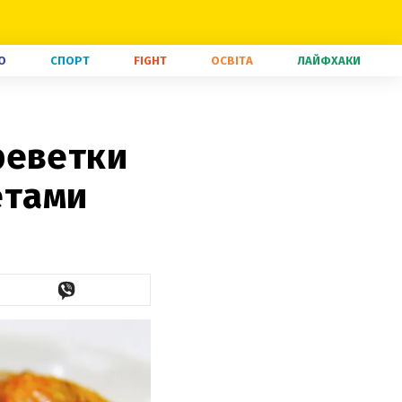
О
СПОРТ
FIGHT
ОСВІТА
ЛАЙФХАКИ
реветки
етами