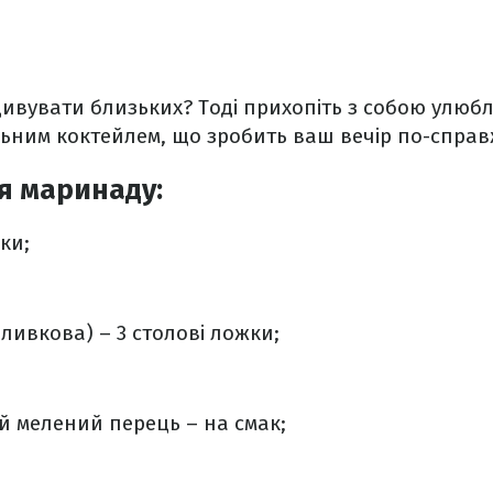
дивувати близьких? Тоді прихопіть з собою улюб
льним коктейлем, що зробить ваш вечір по-спра
я маринаду:
ки;
;
ливкова) – 3 столові ложки;
й мелений перець – на смак;