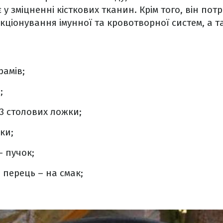
у зміцненні кісткових тканин. Крім того, він потр
ціонування імунної та кровотворної систем, а т
рамів;
;
 3 столових ложки;
ки;
– пучок;
перець – на смак;