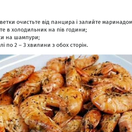
ветки очистьте від панцира і залийте маринадом
те в холодильник на пів години;
ки на шампури;
і по 2 – 3 хвилини з обох сторін.