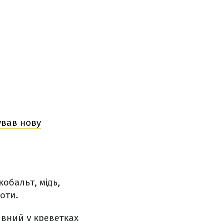
ував нову
кобальт, мідь,
лоти.
аявний у креветках