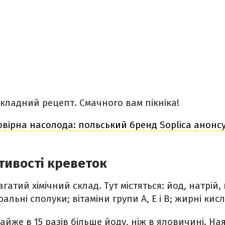
кладний рецепт. Смачного вам пікніка!
вірна насолода: польський бренд Soplica анонс
тивості креветок
агатий хімічний склад. Тут містяться: йод, натрій, 
ральні сполуки; вітаміни групи A, E і В; жирні кис
майже в 15 разів більше йоду, ніж в яловичині. Н