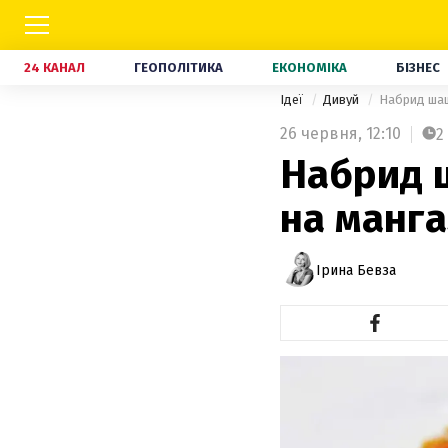
24 КАНАЛ
ГЕОПОЛІТИКА
ЕКОНОМІКА
БІЗНЕС
Ідеї
Дивуй
Набрид шашл
26 червня,
12:10
2
Набрид 
на манга
Ірина Бевза