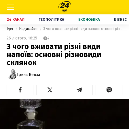
24 КАНАЛ
ГЕОПОЛІТИКА
ЕКОНОМІКА
БІЗНЕС
Ідеї
Надихайся
З чого вживати різні види напоїв: основні різновиди склянок
26 лютого,
16:25
4
З чого вживати різні види
напоїв: основні різновиди
склянок
Ірина Бевза