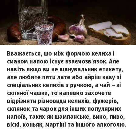
Вважається, що між формою келиха і
смаком напою існує взаємозв'язок. Але
навіть якщо ви не шанувальник етикету,
але любите пити лате або айріш каву зі
спеціальних келихів з ручкою, а чай – зі
скляної чашки, то напевно захочете
відрізняти різновиди келихів, фужерів,
склянок та чарок для інших популярних
напоїв, таких як шампанське, вино, пиво,
віскі, коньяк, мартіні та іншого алкоголю.