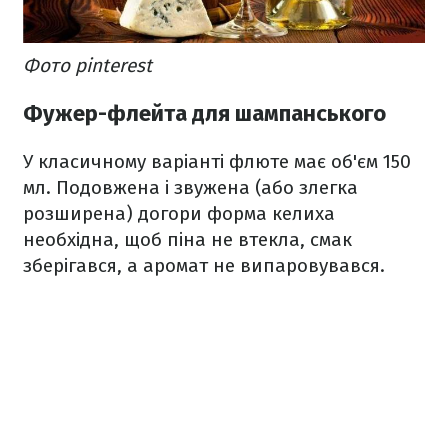
Фото pinterest
Фужер-флейта для шампанського
У класичному варіанті флюте має об'єм 150
мл. Подовжена і звужена (або злегка
розширена) догори форма келиха
необхідна, щоб піна не втекла, смак
зберігався, а аромат не випаровувався.