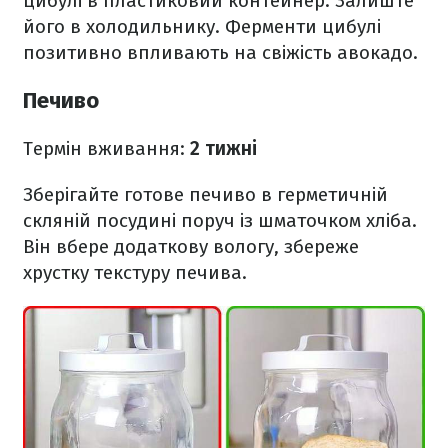
цибулі в пластиковий контейнер. Залиште
його в холодильнику. Ферменти цибулі
позитивно впливають на свіжість авокадо.
Печиво
Термін вживання:
2 тижні
Зберігайте готове печиво в герметичній
скляній посудині поруч із шматочком хліба.
Він вбере додаткову вологу, збереже
хрустку текстуру печива.