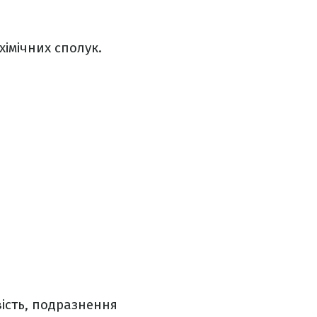
імічних сполук.
вість, подразнення