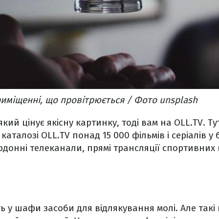
риміщенні, що провітрюється / Фото unsplash
кий цінує якісну картинку, тоді вам на OLL.TV. Т
каталозі OLL.TV понад 15 000 фільмів і серіалів у 
ордонні телеканали, прямі трансляції спортивних 
ть у шафи засоби для відлякування молі. Але такі