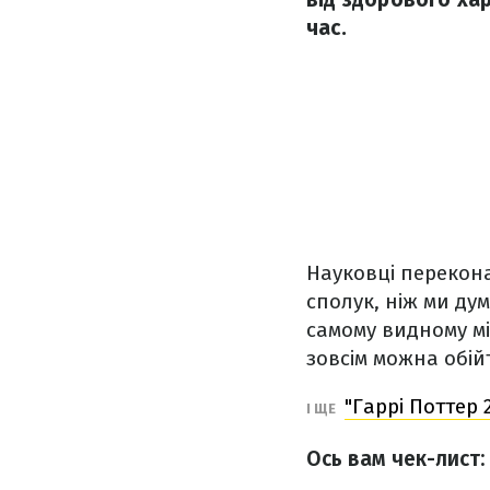
час.
Науковці перекона
сполук, ніж ми дум
самому видному мі
зовсім можна обій
"Гаррі Поттер 
І ЩЕ
Ось вам чек-лист: