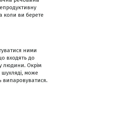
репродуктивну
а коли ви берете
стуватися ними
що входять до
у людини. Окрім
 шухляді, може
ть випаровуватися.