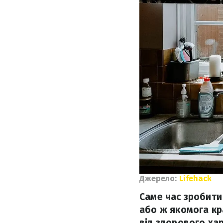
Джерело:
Lifehack
Саме час зробити
або ж якомога кр
від здорового ха