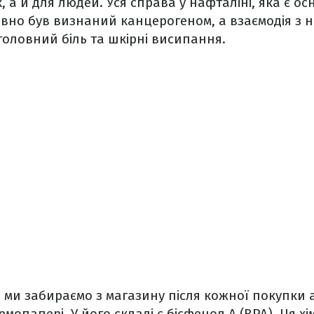
, а й для людей. Уся справа у нафталіні, яка є 
вно був визнаний канцерогеном, а взаємодія з 
 головний біль та шкірні висипання.
кі ми забираємо з магазину після кожної покупки 
мопапері. У його складі є бісфенол А (BPA). Ця х