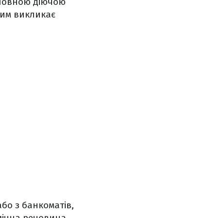
основною діючою
ним викликає
або з банкоматів,
імічна речовина