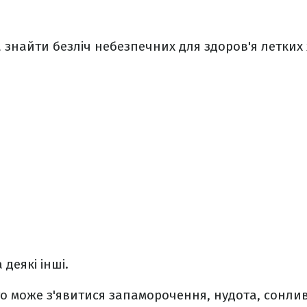
знайти безліч небезпечних для здоров'я летких х
деякі інші.
то може з'явитися запаморочення, нудота, сонли