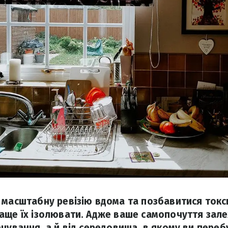
 масштабну ревізію вдома та позбавитися токс
аще їх ізолювати. Адже ваше самопочуття зал
рчування, а й від середовища, в якому ви пере