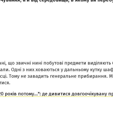
ні, що звичні нині побутові предмети виділяють
али. Одні з них ховаються у дальньому кутку шафи
сці. Тому не завадить генеральне прибирання. М
тися.
20 років потому…": де дивитися довгоочікувану пр