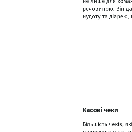
не лише для комах
речовиною. Він да
нудоту та діарею,
Касові чеки
Більшість чеків, я
надруковані на тер