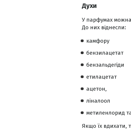
Духи
У парфумах можна 
До них віднесли:
камфору
бензилацетат
бензальдегіди
етилацетат
ацетон,
ліналоол
метиленлорид та 
Якщо їх вдихати, 