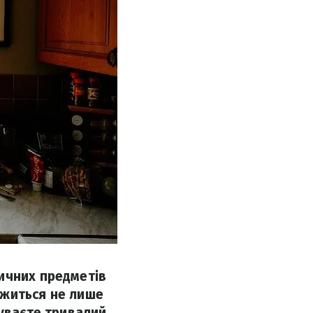
ичних предметів
ежиться не лише
буваєте тривалий