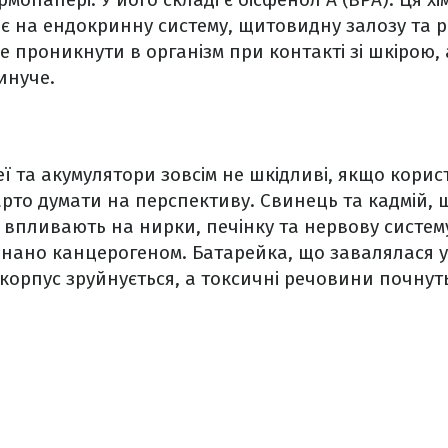
є на ендокринну систему, щитовидну залозу та 
е проникнути в організм при контакті зі шкірою, 
инуче.
реї та акумулятори зовсім не шкідливі, якщо кори
рто думати на перспективу. Свинець та кадмій, 
 впливають на нирки, печінку та нервову систем
знано канцерогеном. Батарейка, що завалялася у
Її корпус зруйнується, а токсичні речовини почну