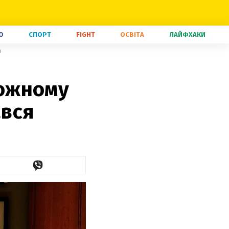
О
СПОРТ
FIGHT
ОСВІТА
ЛАЙФХАКИ
я
кожному
ався