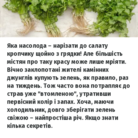
Яка насолода – нарізати до салату
кропчику щойно з грядки! Але більшість
містян про таку красу може лише мріяти.
Вічно заклопотані жителі камінних
джунглів купують зелень, як правило, раз
на тиждень. Тож часто вона потрапляє до
страв уже "втомленою", утративши
первісний колір і запах. Хоча, маючи
холодильник, довго зберігати зелень
свіжою – найпростіша річ. Якщо знати
кілька секретів.