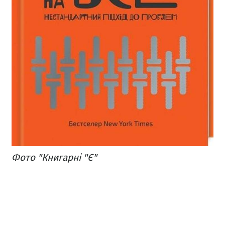
Фото "Книгарні "Є"