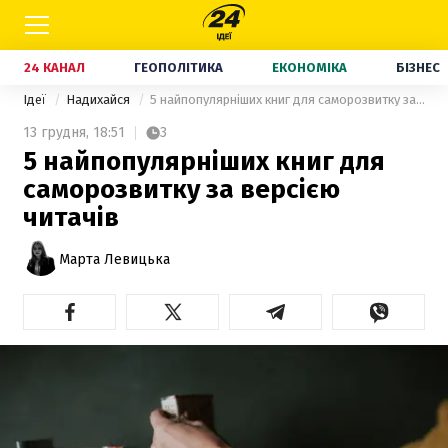
24 КАНАЛ
ГЕОПОЛІТИКА
ЕКОНОМІКА
БІЗНЕС
Ідеї
Надихайся
5 найпопулярніших книг для саморозвитку за версією читачів
13 грудня,
18:51
3
5 найпопулярніших книг для
саморозвитку за версією
читачів
Марта Левицька