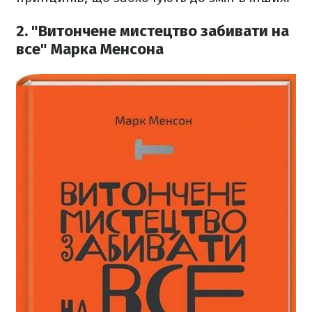
2. "Витончене мистецтво забивати на
все" Марка Менсона