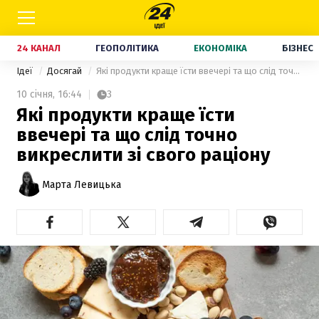
24 КАНАЛ
ГЕОПОЛІТИКА
ЕКОНОМІКА
БІЗНЕС
Ідеї
Досягай
Які продукти краще їсти ввечері та що слід точно викреслити зі свого раціону
10 січня,
16:44
3
Які продукти краще їсти
ввечері та що слід точно
викреслити зі свого раціону
Марта Левицька