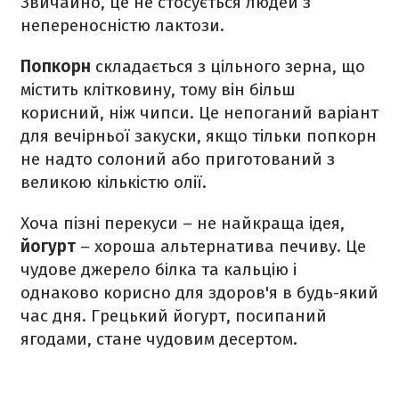
Звичайно, це не стосується людей з
непереносністю лактози.
Попкорн
складається з цільного зерна, що
містить клітковину, тому він більш
корисний, ніж чипси. Це непоганий варіант
для вечірньої закуски, якщо тільки попкорн
не надто солоний або приготований з
великою кількістю олії.
Хоча пізні перекуси – не найкраща ідея,
йогурт
– хороша альтернатива печиву. Це
чудове джерело білка та кальцію і
однаково корисно для здоров'я в будь-який
час дня. Грецький йогурт, посипаний
ягодами, стане чудовим десертом.