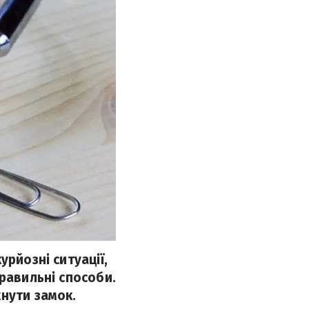
рйозні ситуації,
равильні способи.
нути замок.