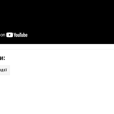
и:
ІДЕЇ