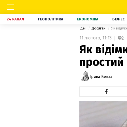
24 КАНАЛ
ГЕОПОЛІТИКА
ЕКОНОМІКА
БІЗНЕС
Ідеї
Досягай
Як відімк
11 лютого,
11:13
2
Як відім
простий
Ірина Бевза