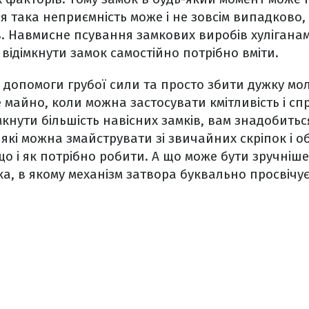
я така неприємність може і не зовсім випадково,
. Навмисне псування замкових виробів хулігана
у відімкнути замок самостійно потрібно вміти.
допомоги грубої сили та просто збити дужку мо
майно, коли можна застосувати кмітливість і спр
імкнути більшість навісних замків, вам знадобить
які можна змайструвати зі звичайних скріпок і об
що і як потрібно робити. А що може бути зручніше
а, в якому механізм затвора буквально просвічує