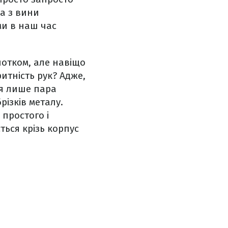
 а з вини
ми в наш час
лотком, але навіщо
итність рук? Адже,
ся лише пара
різків металу.
 простого і
ться крізь корпус