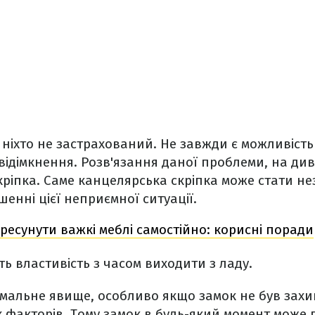
й ніхто не застрахований. Не завжди є можливість
відімкнення. Розв'язання даної проблеми, на див
кріпка. Саме канцелярська скріпка може стати н
енні цієї неприємної ситуації.
ресунути важкі меблі самостійно: корисні поради
ть властивість з часом виходити з ладу.
мальне явище, особливо якщо замок не був захи
х факторів. Тому замок в будь-який момент може 