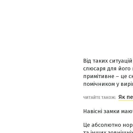
Від таких ситуаці
слюсаря для його 
примітивне – це с
помічником у виріш
Як пе
ЧИТАЙТЕ ТАКОЖ:
Навісні замки маю
Це абсолютно нор
та інших зовнішні