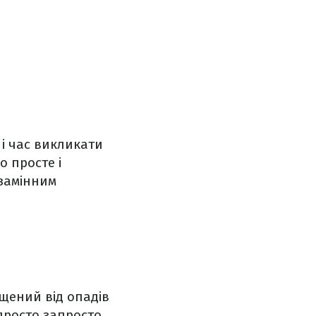
 і час викликати
о просте і
езамінним
щений від опадів
просто запросто