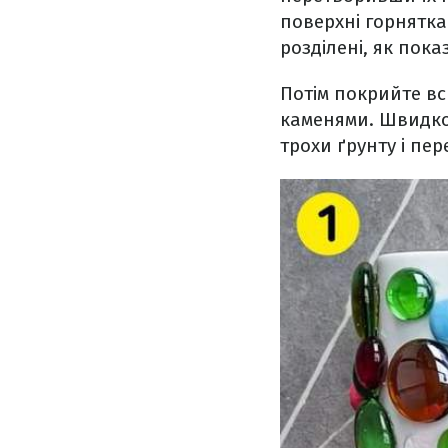
поверхні горнятка
розділені, як пок
Потім покрийте в
каменями. Швидко
трохи ґрунту і пер