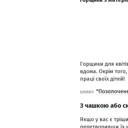
Горщики для квіті
вдома. Окрім того
праці своїх дітей!
"Позолочене
ЦІКАВО
З чашкою або 
Якщо у вас є тріщи
перетворивши їх н