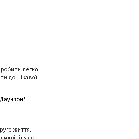
зробити легко
ти до цікавої
 Даунтон"
руге життя,
рикріпіть до