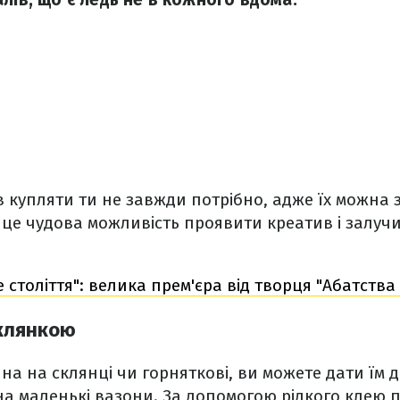
в купляти ти не завжди потрібно, адже їх можна 
, це чудова можливість проявити креатив і залучи
 століття": велика прем'єра від творця "Абатства
склянкою
на на склянці чи горняткові, ви можете дати їм д
а маленькі вазони. За допомогою рідкого клею п