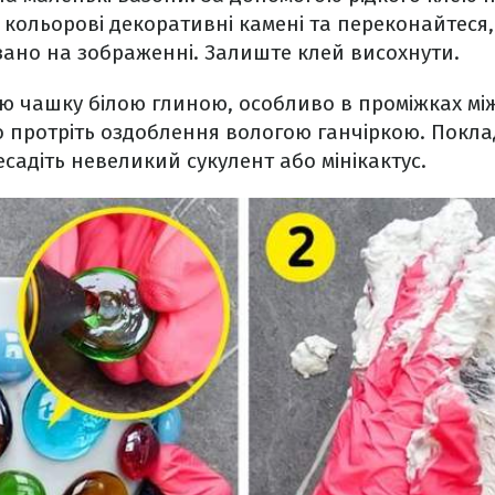
 кольорові декоративні камені та переконайтеся
азано на зображенні. Залиште клей висохнути.
сю чашку білою глиною, особливо в проміжках мі
 протріть оздоблення вологою ганчіркою. Покла
есадіть невеликий сукулент або мінікактус.