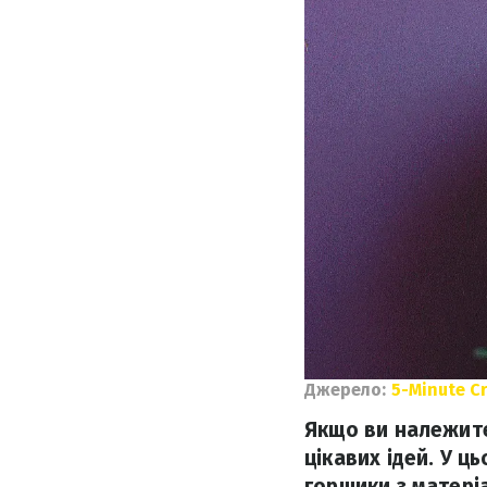
Джерело:
5-Minute Cr
Якщо ви належите
цікавих ідей. У ц
горщики з матеріа