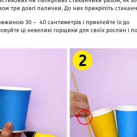
астикових чи паперових стаканчики разом, як з
зом три довгі палички. До них прикріпіть стакан
довжиною 30 – 40 сантиметрів і приклейте їх до
вуйте ці невеликі горщики для своїх рослин і пов