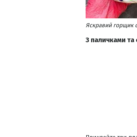
Яскравий горщик с
З паличками та