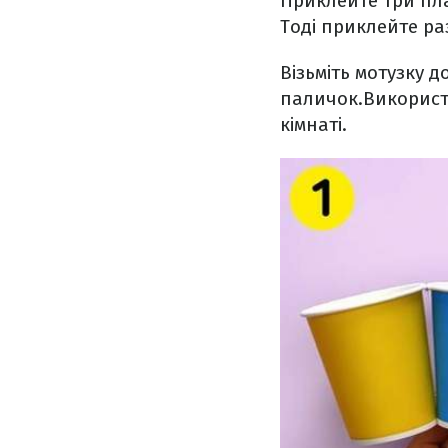
Приклейте три пл
Тоді приклейте ра
Візьміть мотузку 
паличок.Використо
кімнаті.