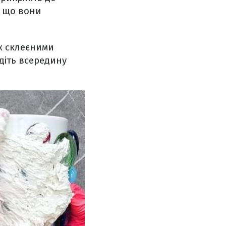
, що вони
ж склеєними
діть всередину