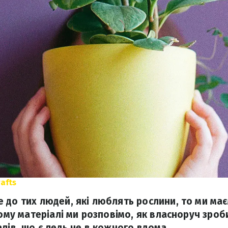
afts
 до тих людей, які люблять рослини, то ми має
ьому матеріалі ми розповімо, як власноруч зроб
лів, що є ледь не в кожного вдома.