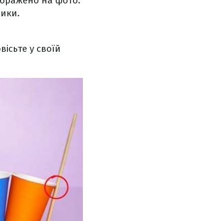
ображено на фото.
чики.
ісьте у своїй