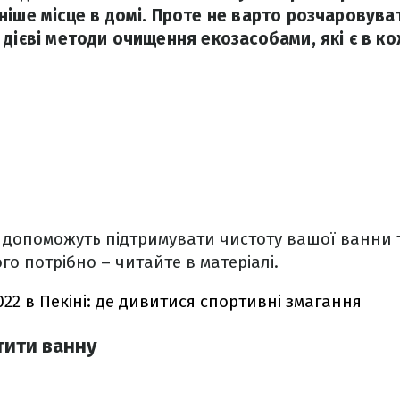
ніше місце в домі. Проте не варто розчаровува
 дієві методи очищення екозасобами, які є в к
кі допоможуть підтримувати чистоту вашої ванни т
го потрібно – читайте в матеріалі.
022 в Пекіні: де дивитися спортивні змагання
стити ванну