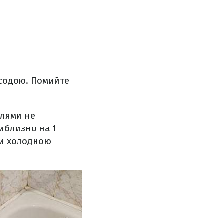
 содою. Помийте
плями не
риблизно на 1
ди холодною