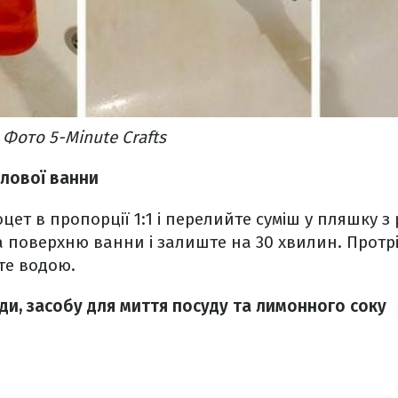
Фото 5-Minute Crafts
лової ванни
оцет в пропорції 1:1 і перелийте суміш у пляшку 
а поверхню ванни і залиште на 30 хвилин. Протр
те водою.
ди, засобу для миття посуду та лимонного соку