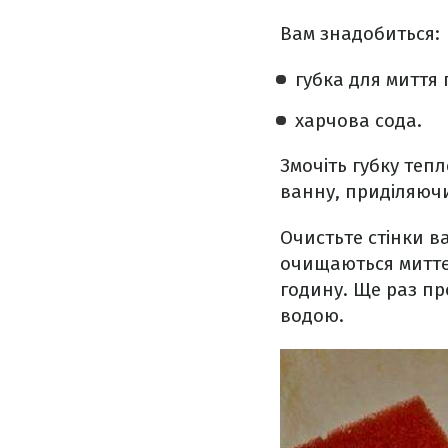
Вам знадобиться:
губка для миття 
харчова сода.
Змочіть губку теп
ванну, приділяючи
Очистьте стінки в
очищаються миттєв
годину. Ще раз пр
водою.