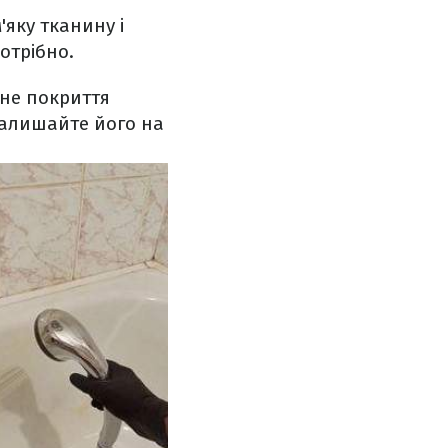
'яку тканину і
отрібно.
не покриття
 залишайте його на