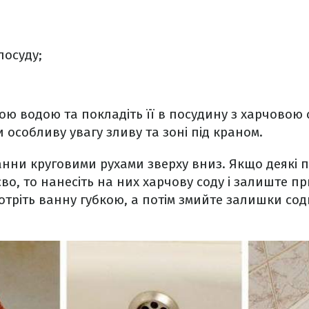
посуду;
лою водою та покладіть її в посудину з харчовою
 особливу увагу зливу та зоні під краном.
анни круговими рухами зверху вниз. Якщо деякі 
о, то нанесіть на них харчову соду і залиште п
отріть ванну губкою, а потім змийте залишки со