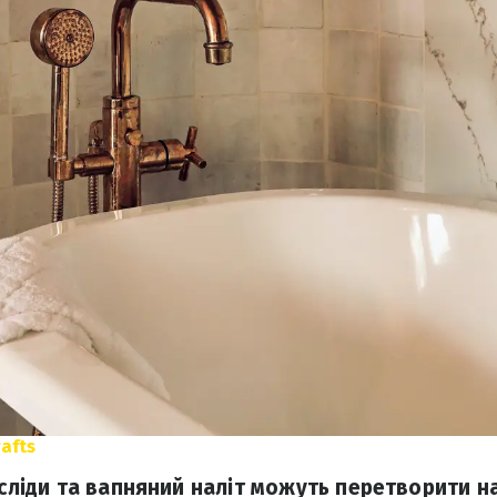
afts
і сліди та вапняний наліт можуть перетворити 