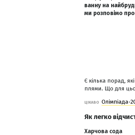
ванну на найбруд
ми розповімо про
Є кілька порад, я
плями. Що для цьо
Олімпіада-2
ЦІКАВО
Як легко відчи
Харчова сода