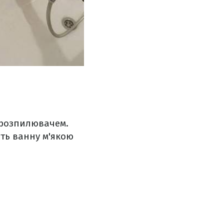
з розпилювачем.
іть ванну м'якою