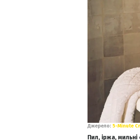
Джерело:
5-Minute Cr
Пил, іржа, мильн