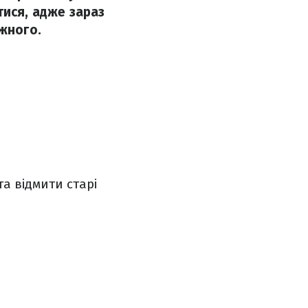
тися, адже зараз
ожного.
а відмити старі