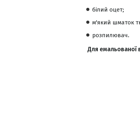
білий оцет;
м'який шматок т
розпилювач.
Для емальованої 