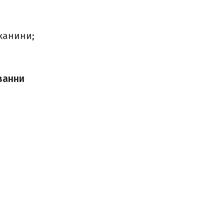
канини;
ванни