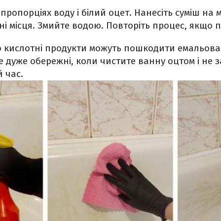
пропорціях воду і білий оцет. Нанесіть суміш на м
ні місця. Змийте водою. Повторіть процес, якщо п
о кислотні продукти можуть пошкодити емальова
е дуже обережні, коли чистите ванну оцтом і не
 час.