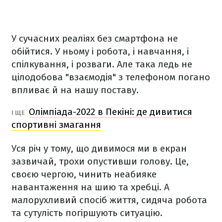
У сучасних реаліях без смартфона не
обійтися. У ньому і робота, і навчання, і
спілкування, і розваги. Але така ледь не
цілодобова "взаємодія" з телефоном погано
впливає й на нашу поставу.
Олімпіада-2022 в Пекіні: де дивитися
І ЩЕ
спортивні змагання
Уся річ у тому, що дивимося ми в екран
зазвичай, трохи опустивши голову. Це,
своєю чергою, чинить неабияке
навантаження на шию та хребці. А
малорухливий спосіб життя, сидяча робота
та сутулість погіршують ситуацію.