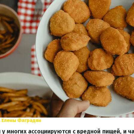
 Елены Фаградян
 у многих ассоциируются с вредной пищей, и ча