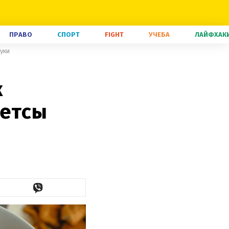
ПРАВО
СПОРТ
FIGHT
УЧЕБА
ЛАЙФХАК
муки
к
гетсы