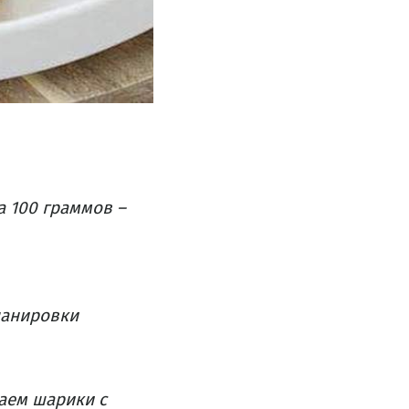
а 100 граммов –
панировки
аем шарики с