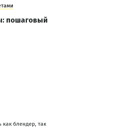
етами
ы: пошаговый
 как блендер, так