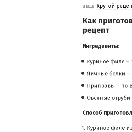
Крутой реце
И ЕЩЕ
Как пригото
рецепт
Ингредиенты:
куриное филе – 
Яичные белки – 
Приправы – по в
Овсяные отруби
Способ приготовл
Куриное филе и