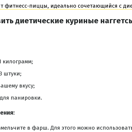
пт фитнесс-пиццы, идеально сочетающийся с ди
вить диетические куриные наггетс
1 килограмм;
3 штуки;
ашему вкусу;
 для панировки.
ения:
змельчите в фарш.
Для этого можно использовать