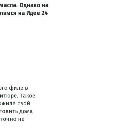
масла. Однако на
лимся на Идее 24
ого филе в
ритюре.
Такое
ожила свой
отовить дома
 точно не