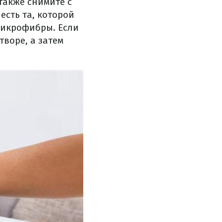
также снимите с
есть та, которой
микрофибры. Если
творе, а затем