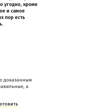
то угодно, кроме
ое и самое
х пор есть
ь.
но доказанным
равильные, а
готовить