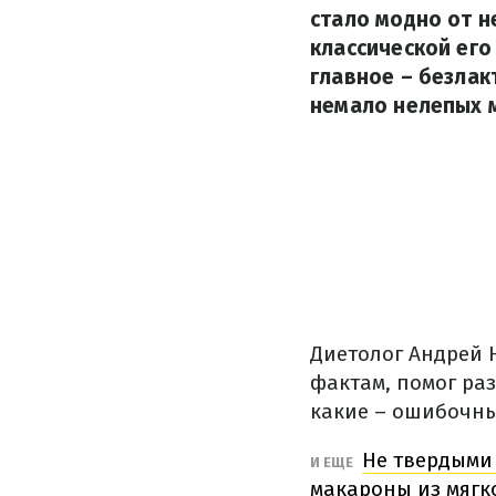
стало модно от н
классической его
главное – безлак
немало нелепых м
Диетолог Андрей 
фактам, помог ра
какие – ошибочны
Не твердыми 
И ЕЩЕ
макароны из мяг