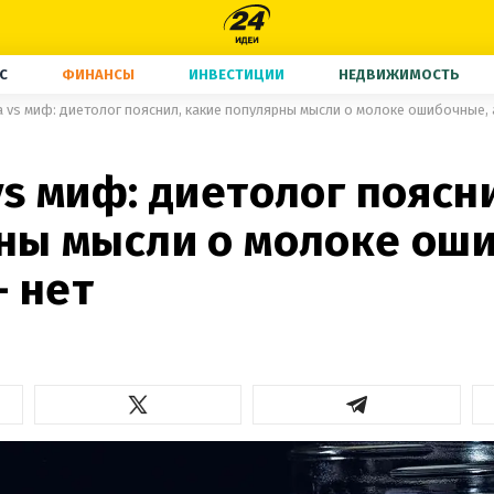
С
ФИНАНСЫ
ИНВЕСТИЦИИ
НЕДВИЖИМОСТЬ
 vs миф: диетолог пояснил, какие популярны мысли о молоке ошибочные, а
s миф: диетолог поясн
ны мысли о молоке ош
– нет