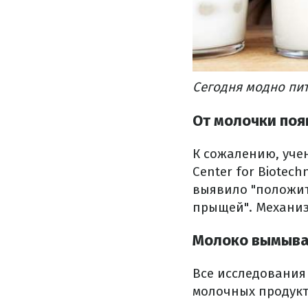
Сегодня модно пит
От молочки по
К сожалению, уче
Center for Biotec
выявило "положит
прыщей".
Механиз
Молоко вымывае
Все исследования 
молочных продукт