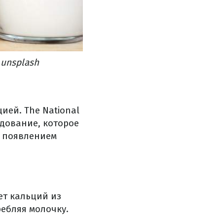
 unsplash
цией.
The National
едование, которое
и появлением
ет кальций из
ебляя молочку.