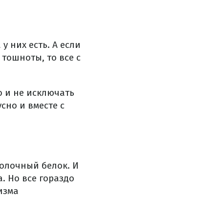
у них есть.
А если
 тошноты, то все с
 и не исключать
усно и вместе с
молочный белок.
И
а.
Но все гораздо
изма