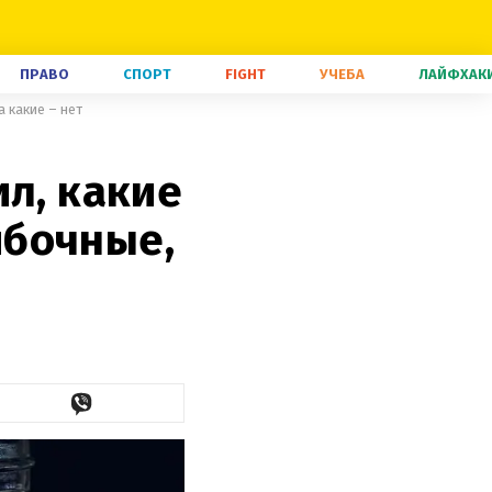
ПРАВО
СПОРТ
FIGHT
УЧЕБА
ЛАЙФХАК
 какие – нет
ил, какие
ибочные,