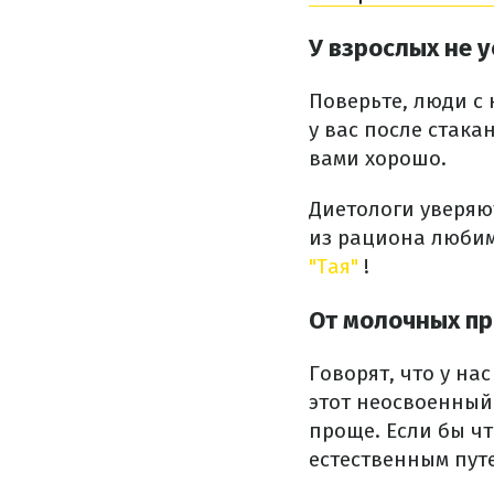
У взрослых не 
Поверьте, люди с 
у вас после стака
вами хорошо.
Диетологи уверяю
из рациона люби
"Тая"
!
От молочных пр
Говорят, что у н
этот неосвоенный
проще.
Если бы чт
естественным пут