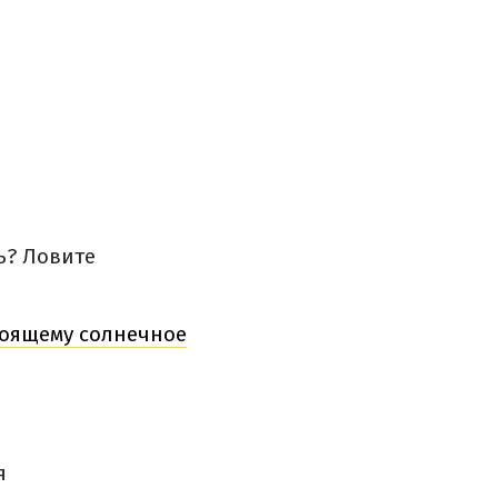
ь? Ловите
стоящему солнечное
я