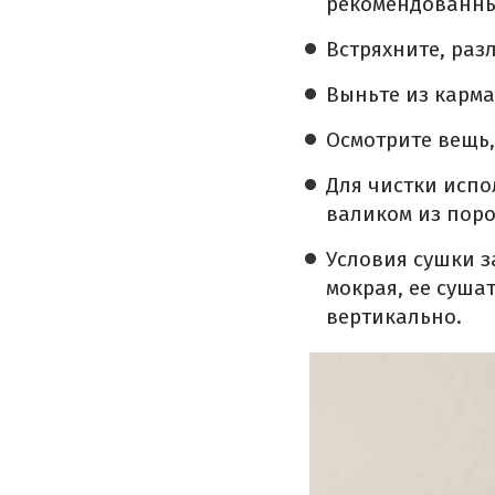
рекомендованны
Встряхните, раз
Выньте из карм
Осмотрите вещь,
Для чистки испо
валиком из поро
Условия сушки з
мокрая, ее суша
вертикально.