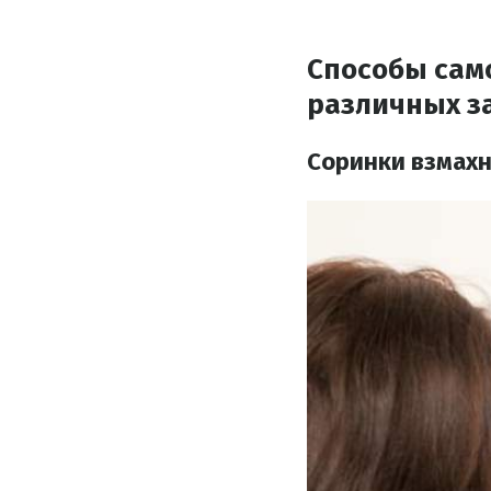
Способы сам
различных з
Cоринки взмахн