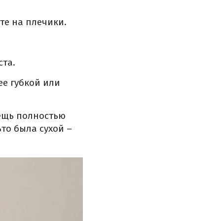
те на плечики.
ста.
ее губкой или
вещь полностью
то была сухой –