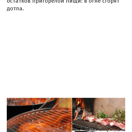
остатков пригорелой пищи: в огне сгорят
дотла.