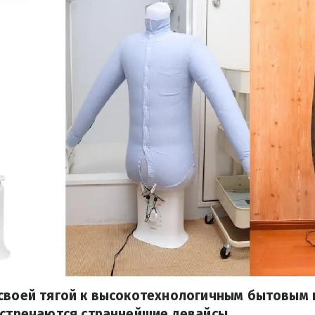
своей тягой к высокотехнологичным бытовым н
встречаются страннейшие девайсы.