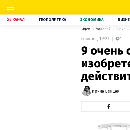
24 КАНАЛ
ГЕОПОЛИТИКА
ЭКОНОМИКА
БИЗНЕ
Идеи
Удивляй
9 очень
6 июля,
19:21
1
9 очень
изобрет
действи
Ирина Бенцак