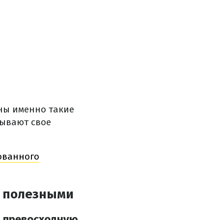
ны именно такие
дывают свое
ованного
ь полезными
 превосходную