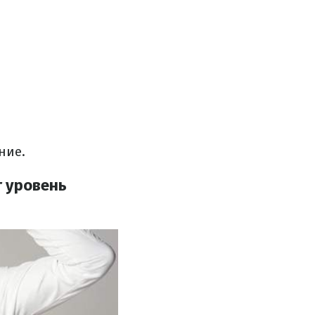
ние.
т уровень