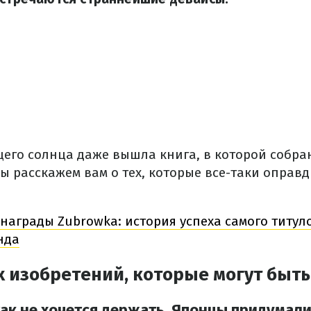
щего солнца даже вышла книга, в которой собра
ы расскажем вам о тех, которые все-таки оправ
награды Zubrowka: история успеха самого титул
нда
х изобретений, которые могут быт
так не хочется держать.
Японцы придумали