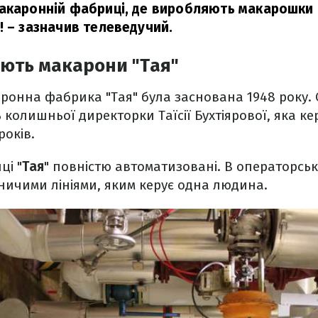
акаронній фабриці, де виробляють макарошки 
!
– зазначив телеведучий.
ють макарони "Тая"
ронна фабрика "Тая" була заснована 1948 року.
 колишньої директорки Таїсії Бухтіярової, яка к
років.
ці "
Тая
" повністю автоматизовані. В операторськ
ничими лініями, яким керує одна людина.