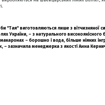
і.
би "Тая" виготовляються лише з вітчизняної с
лях України, – з натурального високоякісного
макаронах – борошно і вода, більше ніяких інгр
к,
– зазначила менеджерка з якості Анна Керни