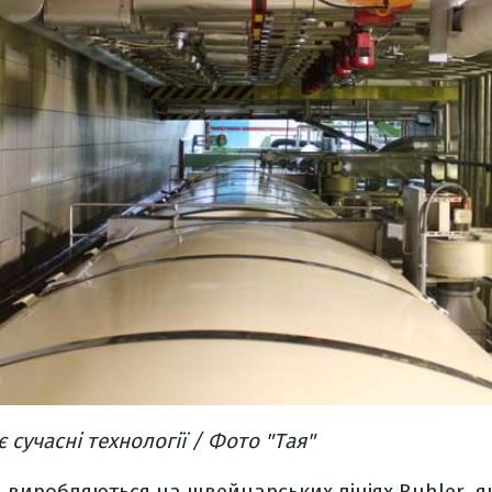
 сучасні технології / Фото "Тая"
виробляються на швейцарських лініях Buhler, я