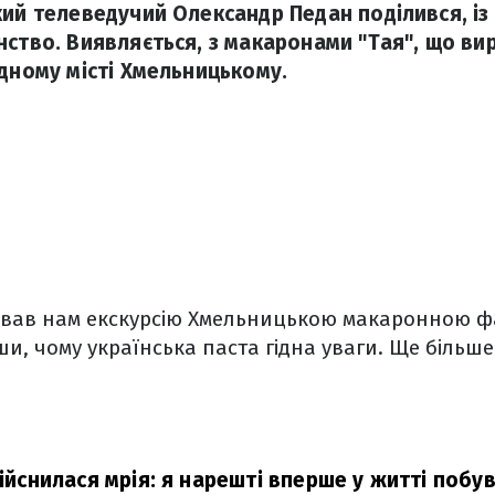
кий телеведучий Олександр Педан поділився, із
нство. Виявляється, з макаронами "Тая", що в
ідному місті Хмельницькому.
вав нам екскурсію Хмельницькою макаронною 
, чому українська паста гідна уваги. Ще більше 
дійснилася мрія: я нарешті вперше у житті побу