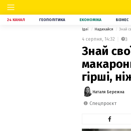
24 КАНАЛ
ГЕОПОЛІТИКА
ЕКОНОМІКА
БІЗНЕС
Ідеї
Надихайся
Знай с
4 серпня,
14:32
3
Знай сво
макарони
гірші, н
Наталя Бережна
спецпроєкт