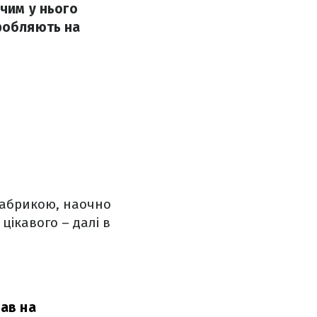
 чим у нього
иробляють на
фабрикою, наочно
цікавого – далі в
вав на