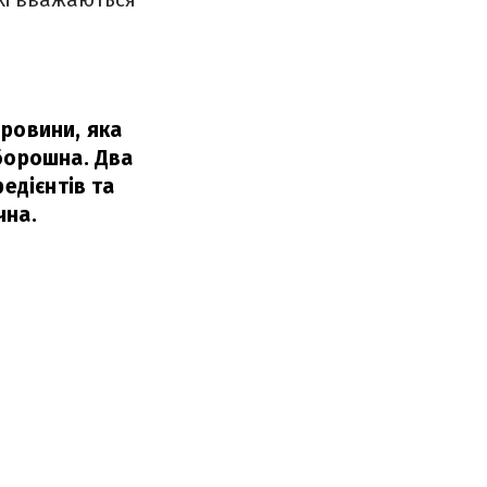
ировини, яка
 борошна. Два
едієнтів та
чна.