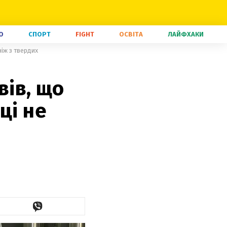
О
СПОРТ
FIGHT
ОСВІТА
ЛАЙФХАКИ
ніж з твердих
вів, що
ці не