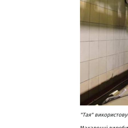
"Тая" використовує
Макаронні вироби 