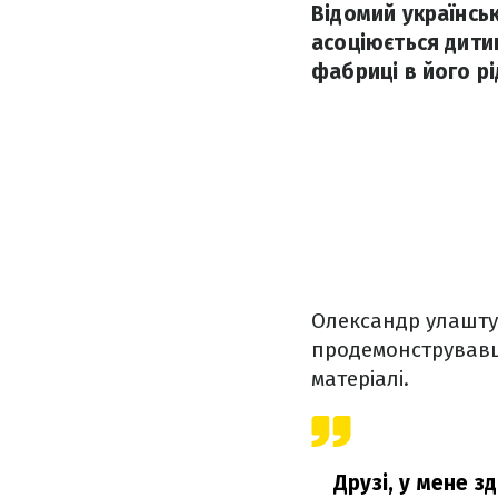
Відомий українсь
асоціюється дити
фабриці в його р
Олександр улашту
продемонструвавши
матеріалі.
Друзі, у мене з