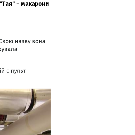
"Тая" – макарони
 Свою назву вона
ерувала
ій є пульт