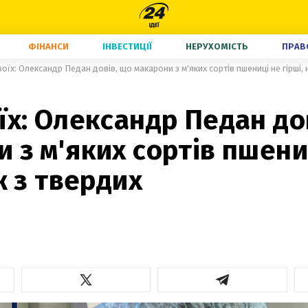
ФІНАНСИ
ІНВЕСТИЦІЇ
НЕРУХОМІСТЬ
ПРАВ
воїх: Олександр Педан довів, що макарони з м'яких сортів пшениці не гірші, 
їх: Олександр Педан до
 з м'яких сортів пшени
іж з твердих