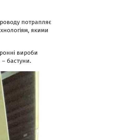
проводу потрапляє
ехнологіям, якими
аронні вироби
і – бастуни.