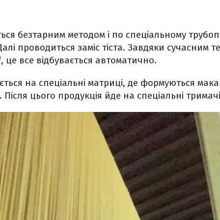
ься безтарним методом і по спеціальному трубо
алі проводиться заміс тіста. Завдяки сучасним т
"
, це все відбувається автоматично.
ється на спеціальні матриці, де формуються мак
). Після цього продукція йде на спеціальні тримач