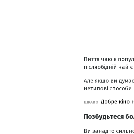
Пиття чаю є попул
післяобідній чай 
Але якщо ви думає
нетипові способи
Добре кіно н
ЦІКАВО
Позбудьтеся бол
Ви занадто сильно