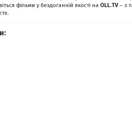
віться фільми у бездоганній якості на
OLL.TV
– з 
єте.
и: