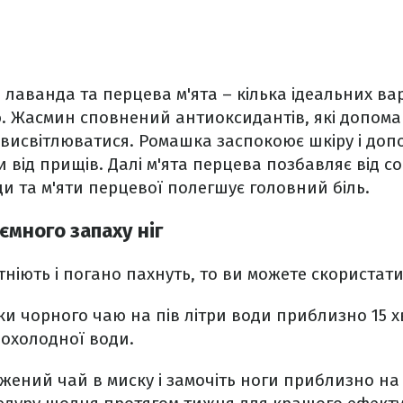
лаванда та перцева м'ята – кілька ідеальних вар
. Жасмин сповнений антиоксидантів, які допома
висвітлюватися. Ромашка заспокоює шкіру і доп
 від прищів. Далі м'ята перцева позбавляє від со
 та м'яти перцевої полегшує головний біль.
ємного запаху ніг
тніють і погано пахнуть, то ви можете скористат
ики чорного чаю на пів літри води приблизно 15 х
рохолодної води.
ений чай в миску і замочіть ноги приблизно на 