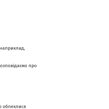
 наприклад,
Розповідаємо про
о обпеклися