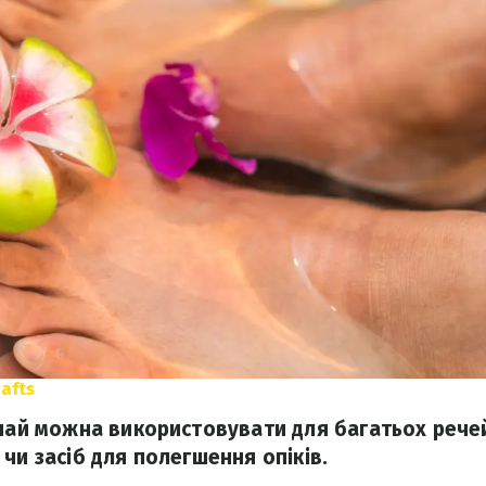
afts
 чай можна використовувати для багатьох рече
чи засіб для полегшення опіків.