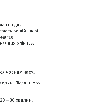
іантів для
гають вашій шкірі
омагає
нячних опіків. А
ися чорним чаєм.
вилин. Після цього
20 – 30 хвилин.