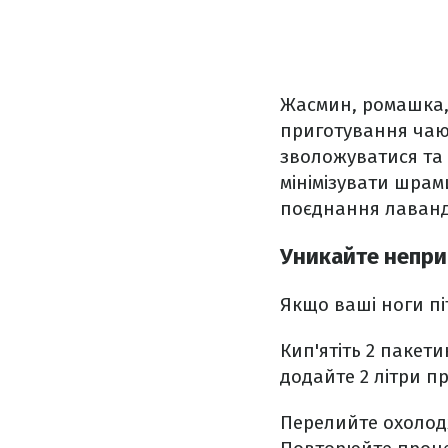
Жасмин, ромашка, 
приготування чаю
зволожуватися та 
мінімізувати шрами
поєднання лаванди
Уникайте непри
Якщо ваші ноги пі
Кип'ятіть 2 пакет
додайте 2 літри п
Перелийте охолодж