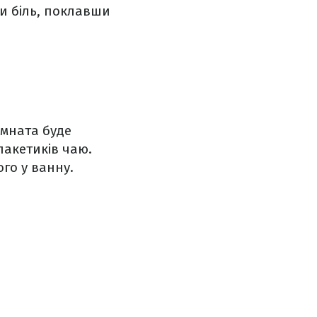
и біль, поклавши
імната буде
пакетиків чаю.
го у ванну.