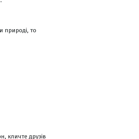
.
 природі, то
н, кличте друзів