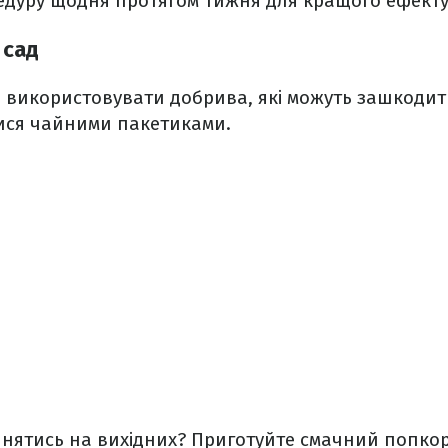
дуру щодня протягом тижня для кращого ефекту
 сад
 використовувати добрива, які можуть зашкодити
ися чайними пакетиками.
йнятись на вихідних? Приготуйте смачний попкор