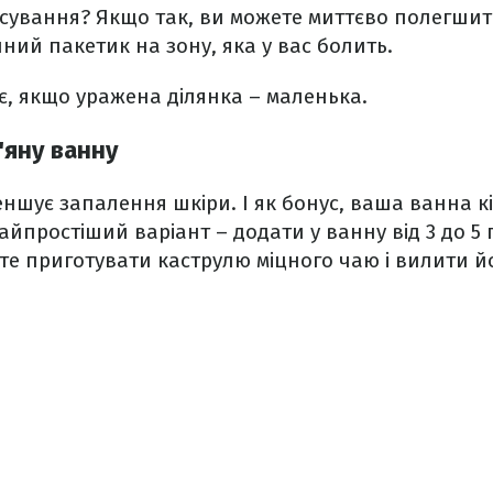
асування? Якщо так, ви можете миттєво полегшит
ий пакетик на зону, яка у вас болить.
іє, якщо уражена ділянка – маленька.
'яну ванну
ншує запалення шкіри. І як бонус, ваша ванна к
айпростіший варіант – додати у ванну від 3 до 5 
ете приготувати каструлю міцного чаю і вилити йо