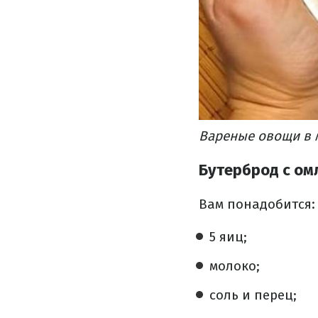
Вареные овощи в м
Бутерброд с ом
Вам понадобится:
5 яиц;
молоко;
соль и перец;