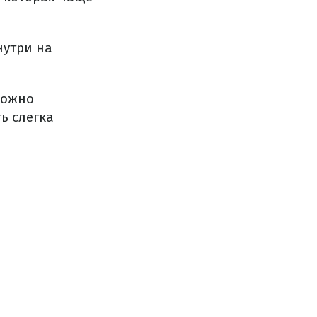
нутри на
можно
ь слегка