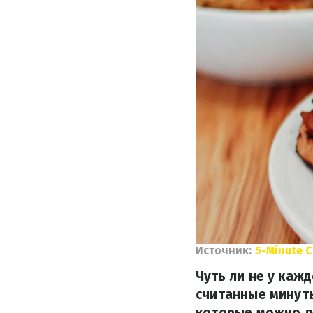
Источник:
5-Minute C
Чуть ли не у каж
считанные минуты
которые можно л