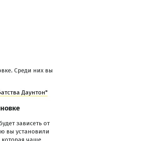
овке.
Среди них вы
батства Даунтон"
лновке
будет зависеть от
ую вы установили
 которая чаще