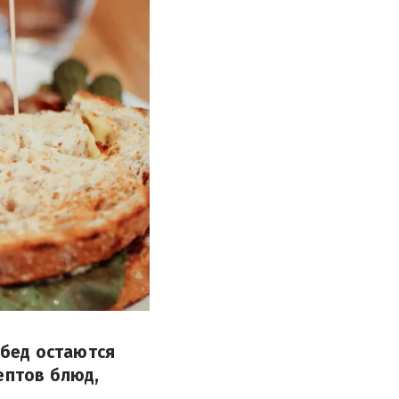
 обед остаются
ептов блюд,