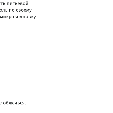
уть питьевой
оль по своему
в микроволновку
е обжечься.