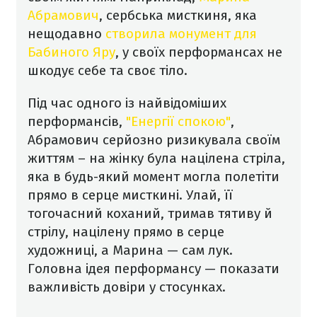
Абрамович
, сербська мисткиня, яка
нещодавно
створила монумент для
Бабиного Яру
, у своїх перформансах не
шкодує себе та своє тіло.
Під час одного із найвідоміших
перформансів,
"Енергії спокою"
,
Абрамович серйозно ризикувала своїм
життям – на жінку була націлена стріла,
яка в будь-який момент могла полетіти
прямо в серце мисткині. Улай, її
тогочасний коханий, тримав тятиву й
стрілу, націлену прямо в серце
художниці, а Марина — сам лук.
Головна ідея перформансу — показати
важливість довіри у стосунках.