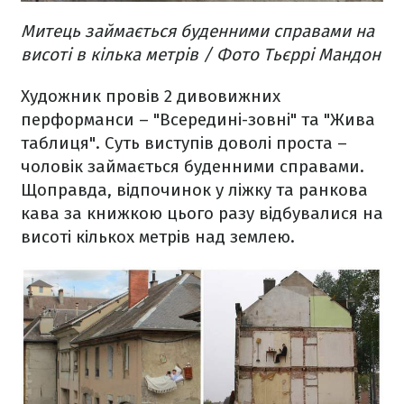
Митець займається буденними справами на
висоті в кілька метрів / Фото Тьєррі Мандон
Художник провів 2 дивовижних
перформанси – "Всередині-зовні" та "Жива
таблиця". Суть виступів доволі проста –
чоловік займається буденними справами.
Щоправда, відпочинок у ліжку та ранкова
кава за книжкою цього разу відбувалися на
висоті кількох метрів над землею.