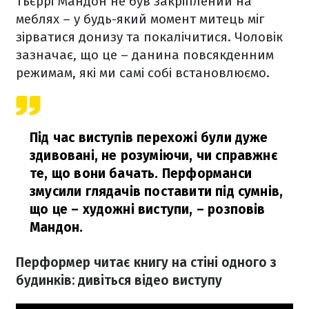
Тьєррі Мандон не був закріплений на
меблях – у будь-який момент митець міг
зірватися донизу та покалічитися. Чоловік
зазначає, що це – данина повсякденним
режимам, які ми самі собі встановлюємо.
Під час виступів перехожі були дуже
здивовані, не розуміючи, чи справжнє
те, що вони бачать. Перформанси
змусили глядачів поставити під сумнів,
що це – художні виступи,
– розповів
Мандон.
Перформер читає книгу на стіні одного з
будинків: дивіться відео виступу