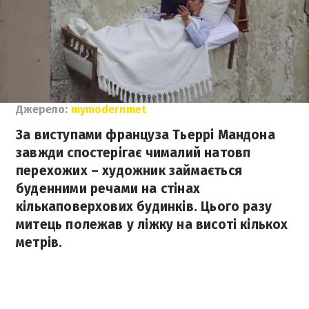
Джерело:
mymodernmet
За виступами француза Тьеррі Мандона
завжди спостерігає чималий натовп
перехожих – художник займається
буденними речами на стінах
кількаповерхових будинків. Цього разу
митець полежав у ліжку на висоті кількох
метрів.