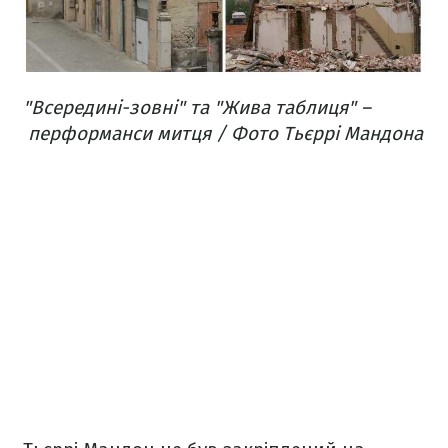
"Всередині-зовні" та "Жива таблиця" –
перформанси митця / Фото Тьєррі Мандона