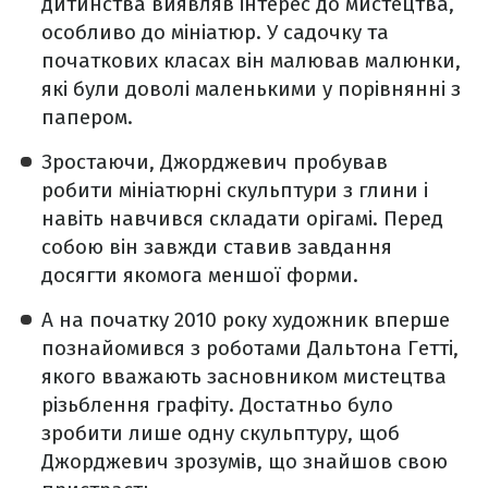
дитинства виявляв інтерес до мистецтва,
особливо до мініатюр. У садочку та
початкових класах він малював малюнки,
які були доволі маленькими у порівнянні з
папером.
Зростаючи, Джорджевич пробував
робити мініатюрні скульптури з глини і
навіть навчився складати орігамі. Перед
собою він завжди ставив завдання
досягти якомога меншої форми.
А на початку 2010 року художник вперше
познайомився з роботами Дальтона Гетті,
якого вважають засновником мистецтва
різьблення графіту. Достатньо було
зробити лише одну скульптуру, щоб
Джорджевич зрозумів, що знайшов свою