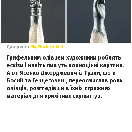
Джерело:
My Modern Met
Грифельним олівцем художники роблять
ескізи і навіть пишуть повноцінні картини.
А от Ясенко Джорджевич із Тузли, що в
Боснії та Герцеговині, переосмислив роль
олівців, розгледівши в їхніх стрижнях
матеріал для крихітних скульптур.