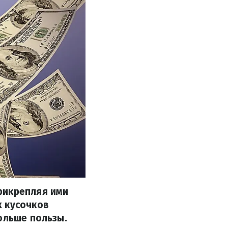
рикрепляя ими
х кусочков
ольше пользы.