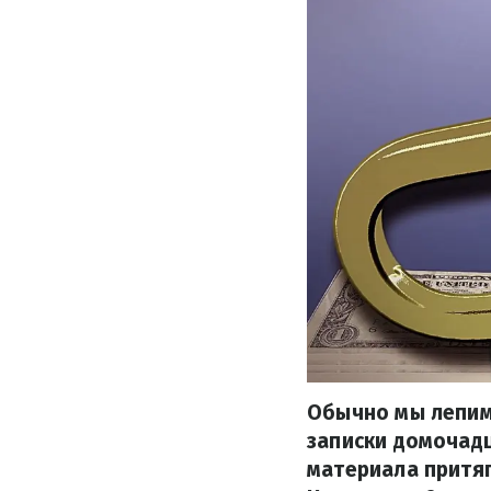
Обычно мы лепим
записки домочадц
материала притяг